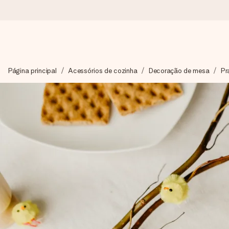
Encomende hoje, envio em 1 dia útil
Página principal
Acessórios de cozinha
Decoração de mesa
Pr
Preparamos o teu presente com toda a atenção e enviamos num
4,7 (com base em +15.000 avaliações)
Os nossos presentes inspiram. Os clientes avaliam-nos com 
Cartão com mensagem grátis
Cria algo único em apenas alguns passos - com o nome dela