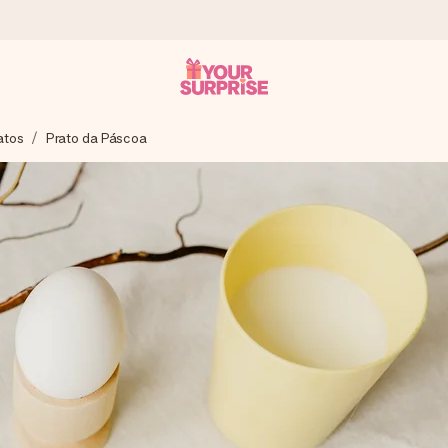
atos
Prato da Páscoa
 instante - para que possas oferece-lo na hora certa, quando mai
4,7 no Google Reviews.
, uma foto ou uma mensagem que realmente toca o coração. Sem c