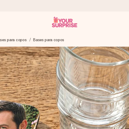
ses para copos
Bases para copos
 instante - para que possas oferece-lo na hora certa, quando mai
4,7 no Google Reviews.
, uma foto ou uma mensagem que realmente toca o coração. Sem c