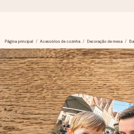
Encomende hoje, envio em 1 dia útil
Página principal
Acessórios de cozinha
Decoração de mesa
Ba
Preparamos o teu presente com toda a atenção e enviamos num
4,7 (com base em +15.000 avaliações)
Os nossos presentes inspiram. Os clientes avaliam-nos com 
Cartão com mensagem grátis
Cria algo único em apenas alguns passos - com o nome dela