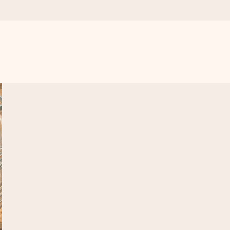
s importa.
omplicações, apenas todo o amor num momento especial.